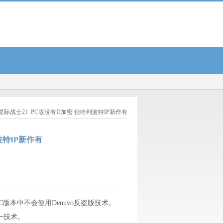
率26.55%...
江苏昆山卫健委：将依法对昆山虹桥医院作出行政处罚...
现代牙科(036
《星际战士2》PC版没有D加密 但哈利波特IP新作有
波特IP新作有
出的PC版本中不会使用Denuvo反盗版技术。
一技术。