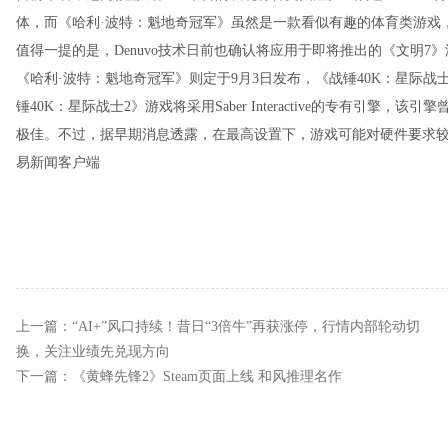
体，而《哈利·波特：魁地奇冠军》虽然是一款看似有趣的体育类游戏
值得一提的是，Denuvo技术日前也确认将应用于即将推出的《文明7
《哈利·波特：魁地奇冠军》则定于9月3日发布，《战锤40K：星际战
锤40K：星际战士2》游戏将采用Saber Interactive的专有引擎，
极佳。不过，据早期消息透露，在最高设置下，游戏可能对硬件要求较
易新闻客户端
上一篇：
“AI+”风口持续！昔日“3倍牛”再获涨停，行情内部轮动切
换，关注业绩先兑现方向
下一篇：
《黄蜂先锋2》Steam页面上线 和风推理名作