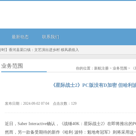
最新动态
联系我们
】香河县渠口镇：文艺演出进乡村 移风易俗入人心...
7月8日华设转债下跌1.5%，转股溢价
业务范围
你的位置：
新航注册
>
业务范围
> 
《星际战士2》PC版没有D加密 但哈利
发布日期：2024-09-02 07:04 点击次数：129
近日，Saber Interactive确认，《战锤40K：星际战士2》在即将推
然而，另一款备受期待的新作《哈利·波特：魁地奇冠军》则将采用这