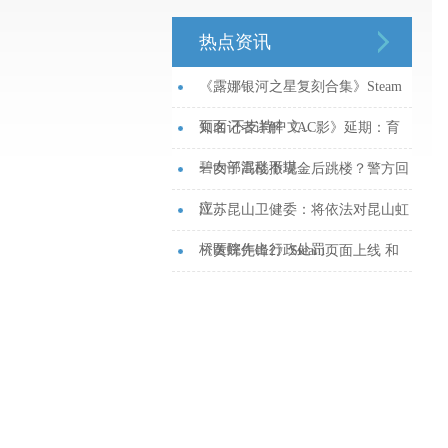
热点资讯
《露娜银河之星复刻合集》Steam
页面 不支持中文...
知名记者详解《AC影》延期：育
碧内部混乱不堪...
一女子高楼撒现金后跳楼？警方回
应...
江苏昆山卫健委：将依法对昆山虹
桥医院作出行政处罚...
《黄蜂先锋2》Steam页面上线 和
风推理名作...