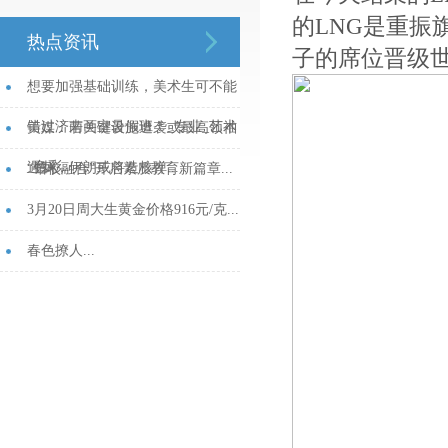
的LNG是重振
热点资讯
子的席位晋级
想要加强基础训练，美术生可不能
错过济南画室暑假班！_专业_艺术
美媒：若关键设施遭袭或最高领袖
_色彩...
遇刺，伊朗或将造核弹...
“馆校融合”开启素质教育新篇章...
3月20日周大生黄金价格916元/克...
春色撩人...