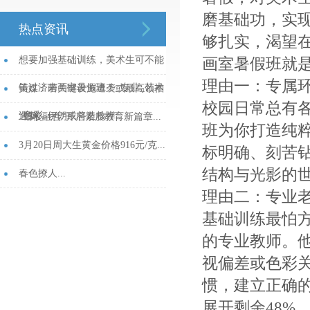
磨基础功，实
热点资讯
够扎实，渴望
想要加强基础训练，美术生可不能
画室暑假班就
理由一：专属
错过济南画室暑假班！_专业_艺术
美媒：若关键设施遭袭或最高领袖
校园日常总有
_色彩...
遇刺，伊朗或将造核弹...
“馆校融合”开启素质教育新篇章...
班为你打造纯
3月20日周大生黄金价格916元/克...
标明确、刻苦
结构与光影的
春色撩人...
理由二：专业
基础训练最怕
的专业教师。
视偏差或色彩
惯，建立正确
展开剩余48%