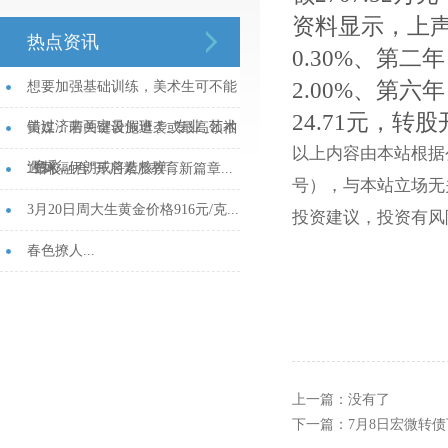
资料显示，上声
热点资讯
0.30%、第二年
2.00%、第六
想要加强基础训练，美术生可不能
24.71元，转股
错过济南画室暑假班！_专业_艺术
美媒：若关键设施遭袭或最高领袖
以上内容由本站根据公开
_色彩...
遇刺，伊朗或将造核弹...
“馆校融合”开启素质教育新篇章...
号），与本站立场无
3月20日周大生黄金价格916元/克...
投资建议，投资有风
春色撩人...
上一篇：没有了
下一篇：
7月8日宏微转债下