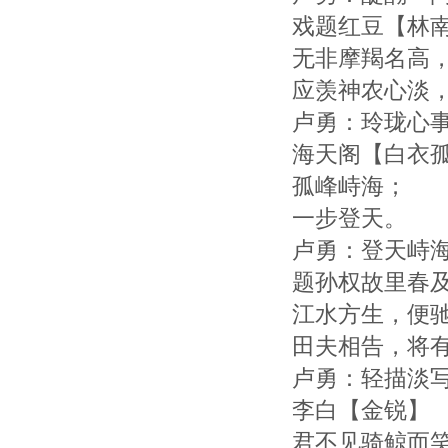
戏题红豆【林
无非摩羯名高
应羡神农心淡
卢勇：玲珑心
海天阁【白衣
孤峰峙海；
一步登天。
卢勇：登天峙
题孙权故里春
江水方生，便
田夫相告，将
卢勇：轻描淡
李白【金锐】
君不见骑鲸而