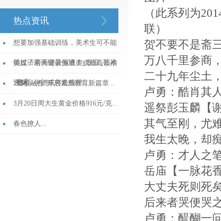
（此系列为20
热点资讯
联）
贺不要不是斋
想要加强基础训练，美术生可不能
万八千里参商
错过济南画室暑假班！_专业_艺术
美媒：若关键设施遭袭或最高领袖
二十九年尘土
_色彩...
遇刺，伊朗或将造核弹...
“馆校融合”开启素质教育新篇章...
卢勇：酷肖其
3月20日周大生黄金价格916元/克...
遥祭彭玉麟【
其气至刚，尤
春色撩人...
我生太晚，却
卢勇：才人之
岳庙【一脉花
大丈夫死则死
后来者哭便哭
卢勇：醍醐一