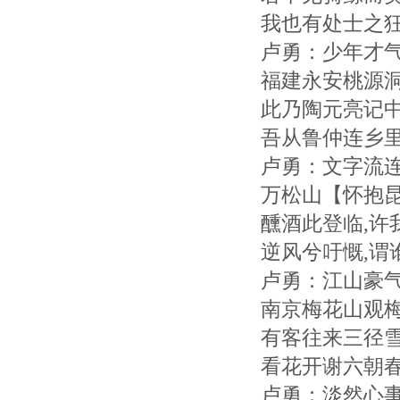
我也有处士之
卢勇：少年才
福建永安桃源
此乃陶元亮记
吾从鲁仲连乡
卢勇：文字流
万松山【怀抱
醺酒此登临,许
逆风兮吁慨,谓
卢勇：江山豪
南京梅花山观
有客往来三径
看花开谢六朝
卢勇：淡然心事