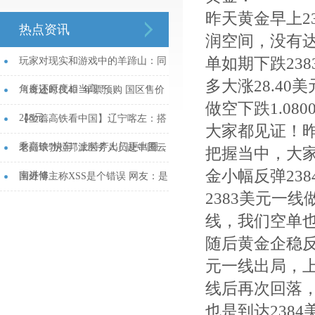
昨天黄金早上23
热点资讯
润空间，没有达
单如期下跌238
玩家对现实和游戏中的羊蹄山：同
多大涨28.40
角度还原度相当高！...
《奇迹时代4》年票预购 国区售价
做空下跌1.0
248元...
【坐着高铁看中国】辽宁喀左：搭
大家都见证！
乘高铁“快车” 土特产出门更出圈...
老挝琅勃拉邦派医务人员赴中国云
把握当中，大家
金小幅反弹23
南进修...
国外博主称XSS是个错误 网友：是
2383美元一
平等协议不对...
线，我们空单也
随后黄金企稳反
元一线出局，上
线后再次回落，
也是到达238