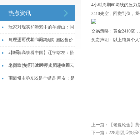
4小时周期60均线的压
热点资讯
2410先空，回撤到位，
玩家对现实和游戏中的羊蹄山：同
交易策略：黄金2410空，止
角度还原度相当高！...
《奇迹时代4》年票预购 国区售价
免责声明：以上纯属个人
248元...
【坐着高铁看中国】辽宁喀左：搭
乘高铁“快车” 土特产出门更出圈...
老挝琅勃拉邦派医务人员赴中国云
南进修...
国外博主称XSS是个错误 网友：是
平等协议不对...
上一篇：
【老夏论金】黄
下一篇：
228期甜瓜快